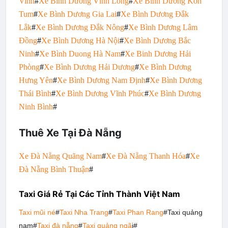
Vinh
#
Xe Bình Dương Vĩnh Long
#
Xe Bình Dương Kon
Tum
#
Xe Bình Dương Gia Lai
#
Xe Bình Dương Đắk
Lắk
#
Xe Bình Dương Đắk Nông
#
Xe Bình Dương Lâm
Đồng
#
Xe Bình Dương Hà Nội
#
Xe Bình Dương Bắc
Ninh
#
Xe Bình Duong Hà Nam
#
Xe Binh Dương Hải
Phòng
#
Xe Bình Dương Hải Dương
#
Xe Bình Dương
Hưng Yên
#
Xe Bình Dương Nam Định
#
Xe Bình Dương
Thái Bình
#
Xe Bình Dương Vĩnh Phúc
#
Xe Bình Dương
Ninh Bình
#
Thuê Xe Tại Đà Nẵng
Xe Đà Nẵng Quãng Nam
#
Xe Đà Nẵng Thanh Hóa
#
Xe
Đà Nẵng Bình Thuận
#
Taxi Giá Rẻ Tại Các Tỉnh Thành Việt Nam
Taxi mũi né
#
Taxi Nha Trang
#
Taxi Phan Rang
#Taxi quảng
nam#
Taxi đà nẵng
#
Taxi quảng ngã
i#