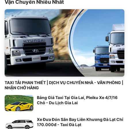
Vận Chuyển Nhiều Nhất
TAXI TẢI PHAN THIẾT | DỊCH VỤ CHUYỂN NHÀ - VĂN PHÒNG |
NHẬN CHỞ HÀNG
Bảng Giá Taxi Tại Gia Lai, Pleiku Xe 4/7/16
Chỗ - Du Lịch Gia Lai
Xe Đưa Đón Sân Bay Liên Khương Đà Lạt Chỉ
170.000đ - Taxi Đà Lạt