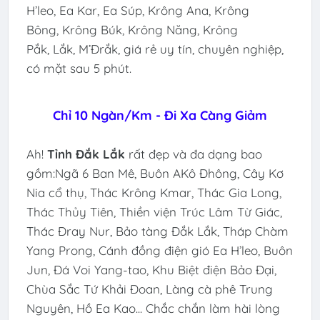
H’leo, Ea Kar, Ea Súp, Krông Ana, Krông
Bông, Krông Búk, Krông Năng, Krông
Pắk, Lắk, M’Đrắk, giá rẻ uy tín, chuyên nghiệp,
có mặt sau 5 phút.
Chỉ 10 Ngàn/Km - Đi Xa Càng Giảm
Ah!
Tỉnh Đắk Lắk
rất đẹp và đa dạng bao
gồm:Ngã 6 Ban Mê, Buôn AKô Đhông, Cây Kơ
Nia cổ thụ, Thác Krông Kmar, Thác Gia Long,
Thác Thủy Tiên, Thiền viện Trúc Lâm Từ Giác,
Thác Đray Nur, Bảo tàng Đắk Lắk, Tháp Chàm
Yang Prong, Cánh đồng điện gió Ea H’leo, Buôn
Jun, Đá Voi Yang-tao, Khu Biệt điện Bảo Đại,
Chùa Sắc Tứ Khải Đoan, Làng cà phê Trung
Nguyên, Hồ Ea Kao... Chắc chắn làm hài lòng