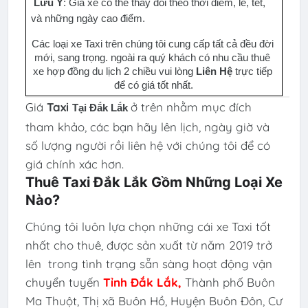
Lưu Ý
: Giá xe có thể thay đổi theo thời điểm, lễ, tết, 
và những ngày cao điểm.
Các loại xe Taxi trên chúng tôi cung cấp tất cả đều đời 
mới, sang trọng. ngoài ra quý khách có nhu cầu thuê 
xe hợp đồng du lịch 2 chiều vui lòng 
Liên Hệ
 trực tiếp 
để có giá tốt nhất.
Giá
Taxi
ở trên nhằm mục đích
Tại 
Đắk Lắk
tham khảo, các bạn hãy lên lịch, ngày giờ và
số lượng người rồi liên hệ với chúng tôi để có
giá chính xác hơn.
Thuê Taxi Đắk Lắk Gồm Những Loại Xe
Nào?
Chúng tôi luôn lựa chọn những cái xe Taxi tốt
nhất cho thuê, được sản xuất từ năm 2019 trở
lên trong tình trạng sẵn sàng hoạt động
vận
chuyển tuyến
Tỉnh
Đắk Lắk
,
Thành phố Buôn
Ma Thuột, Thị xã Buôn Hồ, Huyện Buôn Đôn, Cư