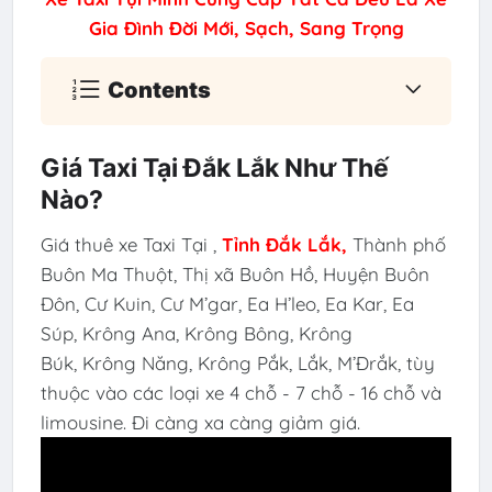
Gia Đình Đời Mới, Sạch, Sang Trọng
Contents
Giá Taxi Tại Đắk Lắk Như Thế
Nào?
Giá thuê xe Taxi Tại ,
Tỉnh
Đắk Lắk
,
Thành phố
Buôn Ma Thuột, Thị xã Buôn Hồ, Huyện Buôn
Đôn, Cư Kuin, Cư M’gar, Ea H’leo, Ea Kar, Ea
Súp, Krông Ana, Krông Bông, Krông
Búk, Krông Năng, Krông Pắk, Lắk, M’Đrắk, tùy
thuộc vào các loại xe 4 chỗ - 7 chỗ - 16 chỗ và
limousine. Đi càng xa càng giảm giá.