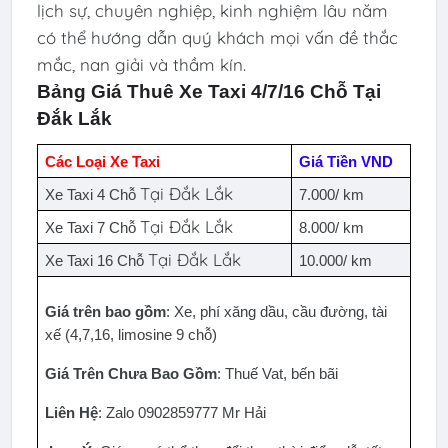
lịch sự, chuyên nghiệp, kinh nghiệm lâu năm
có thể hướng dẫn quý khách mọi vấn đề thắc
mắc, nan giải và thầm kín.
Bảng Giá Thuê Xe Taxi 4/7/16 Chỗ Tại 
Đắk Lắk
Các Loại Xe Taxi
Giá Tiền VND
Tại Đắk Lắk
Xe Taxi 4 Chỗ 
7.000/ km
Tại Đắk Lắk
Xe Taxi 7 Chỗ 
8.000/ km
Tại Đắk Lắk
Xe Taxi 16 Chỗ 
10.000/ km
Giá trên bao gồm
: Xe, phí xăng dầu, cầu đường, tài 
xế (4,7,16, limosine 9 chỗ)
Giá Trên Chưa Bao Gồm
: Thuế Vat, bến bãi
Liên Hệ
: Zalo 0902859777 Mr Hải