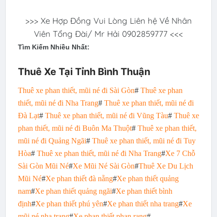
>>> Xe Hợp Đồng Vui Lòng Liên hệ Về Nhân
Viên Tổng Đài/ Mr Hải 0902859777 <<<
Tìm Kiếm Nhiều Nhất:
Thuê Xe Tại Tỉnh Bình Thuận
Thuê xe phan thiết, mũi né đi Sài Gòn
#
Thuê xe phan
thiết, mũi né đi Nha Trang
#
Thuê xe phan thiết, mũi né đi
Đà Lạt
#
Thuê xe phan thiết, mũi né đi Vũng Tàu
#
Thuê xe
phan thiết, mũi né đi Buôn Ma Thuột
#
Thuê xe phan thiết,
mũi né đi Quảng Ngãi
#
Thuê xe phan thiết, mũi né đi Tuy
Hòa
#
Thuê xe phan thiết, mũi né đi Nha Trang
#
Xe 7 Chỗ
Sài Gòn Mũi Né
#
Xe Mũi Né Sài Gòn
#
Thuê Xe Du Lịch
Mũi Né
#
Xe phan thiết đà nẵng
#
Xe phan thiết quảng
nam
#
Xe phan thiết quảng ngãi
#
Xe phan thiết bình
định
#
Xe phan thiết phú yên
#
Xe phan thiết nha trang
#
Xe
mũi né nha trang
#
Xe phan thiết phan rang
#