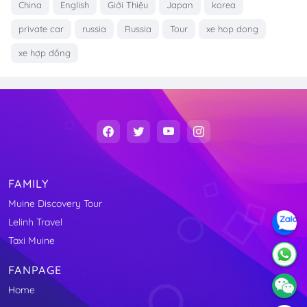
China
English
Giới Thiệu
Japan
korea
private car
russia
Russia
Tour
xe hop dong
xe hợp đồng
FAMILY
Muine Discovery Tour
Lelinh Travel
Taxi Muine
FANPAGE
Home