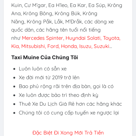
Kuin, Cư M’gar, Ea H’leo, Ea Kar, Ea Súp, Krông
Ana, Krông Bông, Krông Búk, Krông
Năng, Krông Pắk, Lắk, M’Đrắk
, các dòng xe
quốc dân, các hãng tên tuổi nổi tiếng
như
Mercedes Spinter, Huyndai Solati,
Toyota,
Kia, Mitsubishi, Ford, Honda, Isuzu, Suzuki
...
Taxi Muine Của Chúng Tôi
Luôn luôn có sẳn xe
Xe đời mới từ 2019 trở lên
Bao phủ rộng rãi trên địa bàn, gọi là có
Xe luôn được bảo trì theo định kỳ
Thuê Xe Du Lịch Giá Rẻ hơn các hãng khác
Chúng tôi có cung cấp tuyến xe ngược lại
Đặc Biệt Đi Xong Mới Trả Tiền