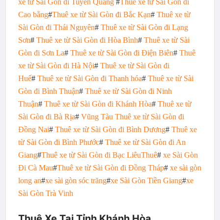
xe từ Sài Gòn đi Tuyên Quang
#
Thuê xe từ Sài Gòn đi
Cao bằng
#
Thuê xe từ Sài Gòn đi Bắc Kạn
#
Thuê xe từ
Sài Gòn đi Thái Nguyên
#
Thuê xe từ Sài Gòn đi Lạng
Sơn
#
Thuê xe từ Sài Gòn đi Hòa Bình
#
Thuê xe từ Sài
Gòn đi Sơn La
#
Thuê xe từ Sài Gòn đi Điện Biên
#
Thuê
xe từ Sài Gòn đi Hà Nội
#
Thuê xe từ Sài Gòn đi
Huế
#
Thuê xe từ Sài Gòn đi Thanh hóa
#
Thuê xe từ Sài
Gòn đi Bình Thuận
#
Thuê xe từ Sài Gòn đi Ninh
Thuận
#
Thuê xe từ Sài Gòn đi Khánh Hòa
#
Thuê xe từ
Sài Gòn đi Bà Rịa
#
Vũng Tàu
Thuê xe từ Sài Gòn đi
Đồng Nai
#
Thuê xe từ Sài Gòn đi Bình Dương
#
Thuê xe
từ Sài Gòn đi Bình Phước
#
Thuê xe từ Sài Gòn đi An
Giang
#
Thuê xe từ Sài Gòn đi Bạc Liêu
Thuê
#
xe Sài Gòn
Đi Cà Mau
#
Thuê xe từ Sài Gòn đi Đồng Tháp
#
xe sài gòn
long an
#
xe sài gòn sóc trăng
#
xe Sài Gòn Tiền Giang
#
xe
Sài Gòn Trà Vinh
Thuê Xe Tại Tỉnh Khánh Hòa