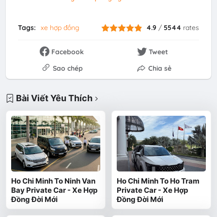
Tags:
xe hợp đồng
4.9
/
5544
rates
Facebook
Tweet
Sao chép
Chia sẻ
Bài Viết Yêu Thích
Ho Chi Minh To Ninh Van
Ho Chi Minh To Ho Tram
Bay Private Car - Xe Hợp
Private Car - Xe Hợp
Đồng Đời Mới
Đồng Đời Mới