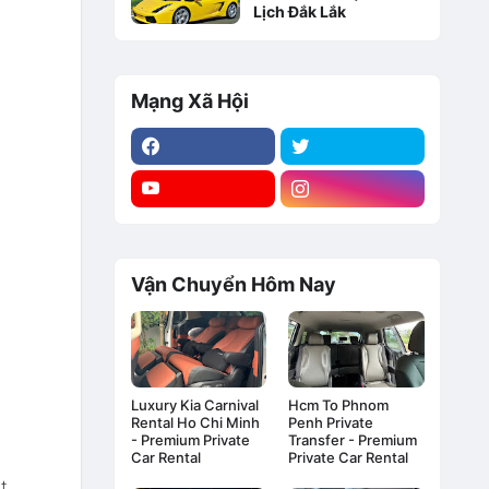
Lịch Đắk Lắk
Mạng Xã Hội
Vận Chuyển Hôm Nay
Luxury Kia Carnival
Hcm To Phnom
Rental Ho Chi Minh
Penh Private
- Premium Private
Transfer - Premium
Car Rental
Private Car Rental
t.