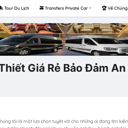
🏝 Tour Du Lịch
🚕 Transfers Private Car
🏆 Về Chúng 
 Thiết Giá Rẻ Bảo Đảm An
húng tôi là một lựa chọn tuyệt vời cho những ai đang tìm kiế