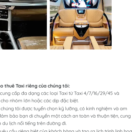
o thuê Taxi riêng của chúng tôi:
 cung cấp đa dạng các loại Taxi từ Taxi 4/7/16/29/45 và
cho nhóm lớn hoặc các dịp đặc biệt.
ủa chúng tôi được tuyển chọn kỹ lưỡng, có kinh nghiệm và am
đảm bảo bạn di chuyển một cách an toàn và thuận tiện, cung
du lịch nổi tiếng trên đường đi.
yêu cầu riêng biệt của khách hàng và tạo ra lịch trình linh hoạ