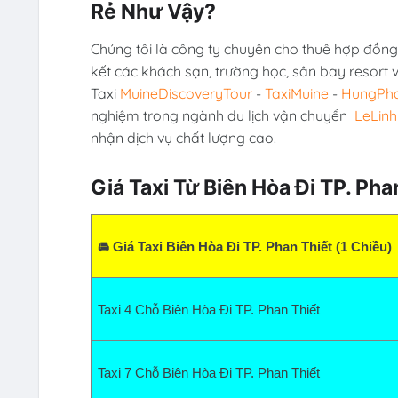
Rẻ Như Vậy?
Chúng tôi là công ty chuyên cho thuê hợp đồng 
kết các khách sạn, trường học, sân bay resort 
Taxi
MuineDiscoveryTour
-
TaxiMuine
-
HungPha
nghiệm trong ngành du lịch vận chuyển
LeLinh
nhận dịch vụ chất lượng cao.
Giá Taxi Từ Biên Hòa Đi TP. Pha
🚘 Giá Taxi Biên Hòa Đi TP. Phan Thiết (1 Chiều)
Taxi 4 Chỗ Biên Hòa Đi TP. Phan Thiết
Taxi 7 Chỗ Biên Hòa Đi TP. Phan Thiết