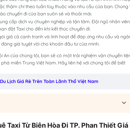
oặc thậm chí theo tuần tùy thuộc vào nhu cầu của bạn. Chúng 
o chuyến đi của bạn suôn sẻ và thoải mái.
cung cấp dịch vụ chuyên nghiệp và tận tâm. Đội ngũ nhân viên
bạn đặt Taxi cho đến khi kết thúc chuyến đi.
gói giá cả cạnh tranh và linh hoạt để đáp ứng nhu cầu và ngâ
đáng giá tuyệt vời cho khoản đầu tư của mình.
ội An của chúng tôi, bạn sẽ có một trải nghiệm vận chuyển tiệ
 phá miền Trung Việt Nam. Hãy liên hệ với chúng tôi để biết
 Du Lịch Giá Rẻ Trên Toàn Lãnh Thổ Việt Nam
uê Taxi Từ Biên Hòa Đi TP. Phan Thiết Giá