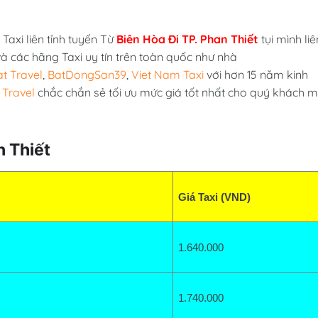
Taxi liên tỉnh tuyến Từ
Biên Hòa Đi TP. Phan Thiết
tụi mình liê
và các hãng Taxi uy tín trên toàn quốc như nhà
t Travel
,
BatDongSan39
,
Viet Nam Taxi
với hơn 15 năm kinh
 Travel
chắc chắn sẻ tối ưu mức giá tốt nhất cho quý khách 
n Thiết
Giá Taxi (VND)
1.640.000
1.740.000