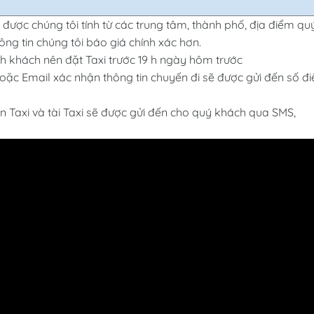
n được chúng tôi tính từ các trung tâm, thành phố, địa điểm qu
ng tin chúng tôi báo giá chính xác hơn.
 khách nên đặt Taxi trước 19 h ngày hôm trước
hoặc Email xác nhận thông tin chuyến đi sẽ được gửi đến số đi
in Taxi và tài Taxi sẽ được gửi đến cho quý khách qua SMS,