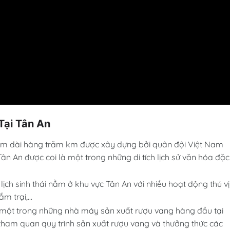
Tại Tân An
ầm dài hàng trăm km được xây dựng bởi quân đội Việt Nam
ân An được coi là một trong những di tích lịch sử văn hóa đặc
 lịch sinh thái nằm ở khu vực Tân An với nhiều hoạt động thú vị
 trại,...
 một trong những nhà máy sản xuất rượu vang hàng đầu tại
ham quan quy trình sản xuất rượu vang và thưởng thức các