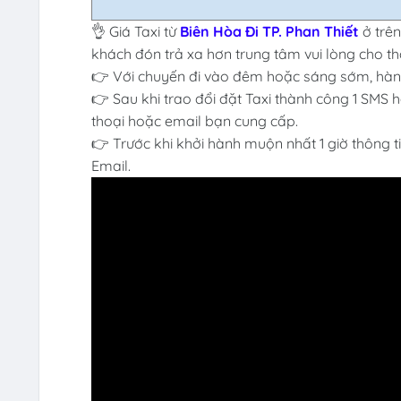
👌 Giá Taxi từ
Biên Hòa Đi TP. Phan Thiết
ở trê
khách đón trả xa hơn trung tâm vui lòng cho thô
👉 Với chuyến đi vào đêm hoặc sáng sớm, hành
👉 Sau khi trao đổi đặt Taxi thành công 1 SMS 
thoại hoặc email bạn cung cấp.
👉 Trước khi khởi hành muộn nhất 1 giờ thông t
Email.