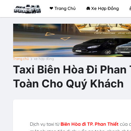
❤ Trang Chủ
🚘 Xe Hợp Đồng
Trang chủ
xe hợp đồng
Taxi Biên Hòa Đi Phan
Toàn Cho Quý Khách
Dịch vụ taxi từ
Biên Hòa đi TP. Phan Thiết
của c