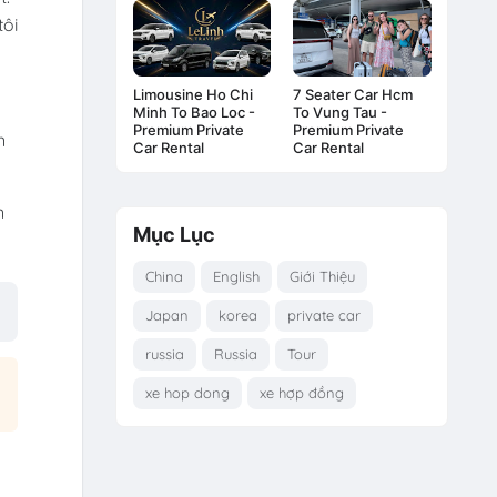
tôi
Limousine Ho Chi
7 Seater Car Hcm
Minh To Bao Loc -
To Vung Tau -
Premium Private
Premium Private
n
Car Rental
Car Rental
n
Mục Lục
China
English
Giới Thiệu
Japan
korea
private car
russia
Russia
Tour
xe hop dong
xe hợp đồng