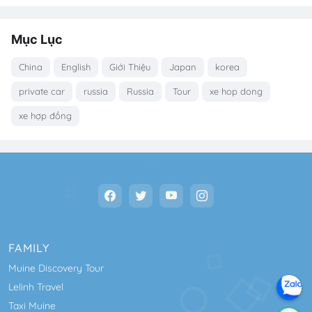
Mục Lục
China
English
Giới Thiệu
Japan
korea
private car
russia
Russia
Tour
xe hop dong
xe hợp đồng
FAMILY
Muine Discovery Tour
Lelinh Travel
Taxi Muine