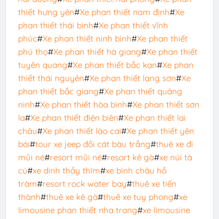
thiết hưng yên
#
Xe phan thiết nam định
#
Xe
phan thiết thái bình
#
Xe phan thiết vĩnh
phúc
#
Xe phan thiết ninh bình
#
Xe phan thiết
phú thọ
#
Xe phan thiết hà giang
#
Xe phan thiết
tuyên quang
#
Xe phan thiết bắc kạn
#
Xe phan
thiết thái nguyên
#
Xe phan thiết lạng sơn
#
Xe
phan thiết bắc giang
#
Xe phan thiết quảng
ninh
#
Xe phan thiết hòa bình
#
Xe phan thiết sơn
la
#
Xe phan thiết điện biên
#
Xe phan thiết lai
châu
#
Xe phan thiết lào cai
#
Xe phan thiết yên
bái
#
tour xe jeep đồi cát bàu trắng
#
thuê xe đi
mũi né
#
resort mũi né
#
resort kê gà
#
xe núi tà
cú
#
xe dinh thầy thím
#
xe bình châu hồ
tràm
#
resort rock water bay
#
thuê xe tiến
thành
#
thuê xe kê gà
#
thuê xe tuy phong
#
xe
limousine phan thiết nha trang
#
xe limousine