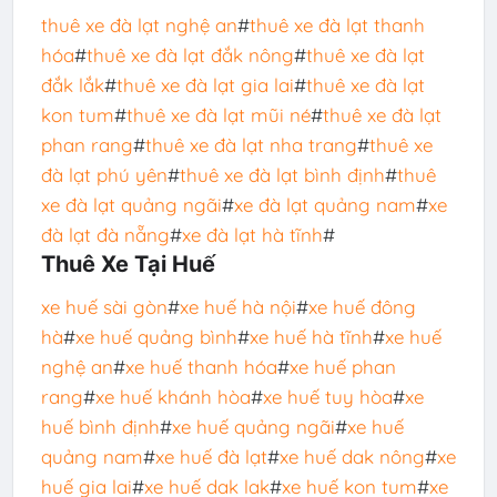
thuê xe đà lạt nghệ an
#
thuê xe đà lạt thanh
hóa
#
thuê xe đà lạt đắk nông
#
thuê xe đà lạt
đắk lắk
#
thuê xe đà lạt gia lai
#
thuê xe đà lạt
kon tum
#
thuê xe đà lạt mũi né
#
thuê xe đà lạt
phan rang
#
thuê xe đà lạt nha trang
#
thuê xe
đà lạt phú yên
#
thuê xe đà lạt bình định
#
thuê
xe đà lạt quảng ngãi
#
xe đà lạt quảng nam
#
xe
đà lạt đà nẵng
#
xe đà lạt hà tĩnh
#
Thuê Xe Tại Huế
xe huế sài gòn
#
xe huế hà nội
#
xe huế đông
hà
#
xe huế quảng bình
#
xe huế hà tĩnh
#
xe huế
nghệ an
#
xe huế thanh hóa
#
xe huế phan
rang
#
xe huế khánh hòa
#
xe huế tuy hòa
#
xe
huế bình định
#
xe huế quảng ngãi
#
xe huế
quảng nam
#
xe huế đà lạt
#
xe huế dak nông
#
xe
huế gia lai
#
xe huế dak lak
#
xe huế kon tum
#
xe