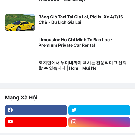
Bảng Giá Taxi Tại Gia Lai, Pleiku Xe 4/7/16
Chỗ - Du Lịch Gia Lai
Limousine Ho Chi Minh To Bao Loc -
Premium Private Car Rental
호치민에서 무이네까지 택시는 전문적이고 신뢰
할 수 있습니다 | Hcm - Mui Ne
Mạng Xã Hội