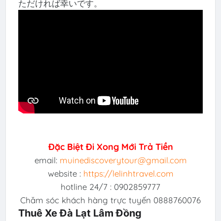
ただければ幸いです。
Đặc Biệt Đi Xong Mới Trả Tiền
email:
muinediscoverytour@gmail.com
website :
https://lelinhtravel.com
hotline 24/7 : 0902859777
Chăm sóc khách hàng trực tuyến 0888760076
Thuê Xe Đà Lạt Lâm Đồng