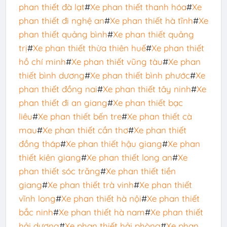
phan thiết đà lạt
#
Xe phan thiết thanh hóa
#
Xe
phan thiết đi nghệ an
#
Xe phan thiết hà tĩnh
#
Xe
phan thiết quảng bình
#
Xe phan thiết quảng
trị
#
Xe phan thiết thừa thiên huế
#
Xe phan thiết
hồ chí minh
#
Xe phan thiết vũng tàu
#
Xe phan
thiết bình dương
#
Xe phan thiết bình phước
#
Xe
phan thiết đồng nai
#
Xe phan thiết tây ninh
#
Xe
phan thiết đi an giang
#
Xe phan thiết bạc
liêu
#
Xe phan thiết bến tre
#
Xe phan thiết cà
mau
#
Xe phan thiết cần thơ
#
Xe phan thiết
đồng tháp
#
Xe phan thiết hậu giang
#
Xe phan
thiết kiên giang
#
Xe phan thiết long an
#
Xe
phan thiết sóc trăng
#
Xe phan thiết tiền
giang
#
Xe phan thiết trà vinh
#
Xe phan thiết
vĩnh long
#
Xe phan thiết hà nội
#
Xe phan thiết
bắc ninh
#
Xe phan thiết hà nam
#
Xe phan thiết
hải dương
#
Xe phan thiết hải phòng
#
Xe phan