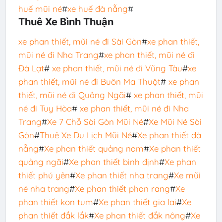
huế mũi né
#
xe huế đà nẵng
#
Thuê Xe Bình Thuận
xe phan thiết, mũi né đi Sài Gòn
#
xe phan thiết,
mũi né đi Nha Trang
#
xe phan thiết, mũi né đi
Đà Lạt
#
xe phan thiết, mũi né đi Vũng Tàu
#
xe
phan thiết, mũi né đi Buôn Ma Thuột
#
xe phan
thiết, mũi né đi Quảng Ngãi
#
xe phan thiết, mũi
né đi Tuy Hòa
#
xe phan thiết, mũi né đi Nha
Trang
#
Xe 7 Chỗ Sài Gòn Mũi Né
#
Xe Mũi Né Sài
Gòn
#
Thuê Xe Du Lịch Mũi Né
#
Xe phan thiết đà
nẵng
#
Xe phan thiết quảng nam
#
Xe phan thiết
quảng ngãi
#
Xe phan thiết bình định
#
Xe phan
thiết phú yên
#
Xe phan thiết nha trang
#
Xe mũi
né nha trang
#
Xe phan thiết phan rang
#
Xe
phan thiết kon tum
#
Xe phan thiết gia lai
#
Xe
phan thiết đắk lắk
#
Xe phan thiết đắk nông
#
Xe