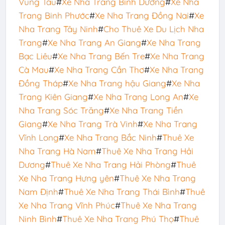
Vũng Tàu
#
Xe Nha Trang Bình Dương
#
Xe Nha
Trang Binh Phước
#
Xe Nha Trang Đồng Nai
#
Xe
Nha Trang Tây Ninh
#
Cho Thuê Xe Du Lịch Nha
Trang
#
Xe Nha Trang An Giang
#
Xe Nha Trang
Bạc Liêu
#
Xe Nha Trang Bến Tre
#
Xe Nha Trang
Cà Mau
#
Xe Nha Trang Cần Thơ
#
Xe Nha Trang
Đồng Tháp
#
Xe Nha Trang hậu Giang
#
Xe Nha
Trang Kiên Giang
#
Xe Nha Trang Long An
#
Xe
Nha Trang Sóc Trăng
#
Xe Nha Trang Tiền
Giang
#
Xe Nha Trang Trà Vinh
#
Xe Nha Trang
Vĩnh Long
#
Xe Nha Trang Bắc Ninh
#
Thuê Xe
Nha Trang Hà Nam
#
Thuê Xe Nha Trang Hải
Dương
#
Thuê Xe Nha Trang Hải Phòng
#
Thuê
Xe Nha Trang Hưng yên
#
Thuê Xe Nha Trang
Nam Định
#
Thuê Xe Nha Trang Thái Bình
#
Thuê
Xe Nha Trang Vĩnh Phúc
#
Thuê Xe Nha Trang
Ninh Bình
#
Thuê Xe Nha Trang Phú Thọ
#
Thuê