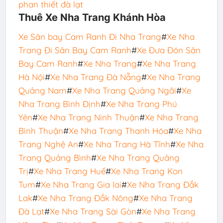
phan thiết đà lạt
Thuê Xe Nha Trang Khánh Hòa
Xe Sân bay Cam Ranh Đi Nha Trang
#
Xe Nha
Trang Đi Sân Bay Cam Ranh
#
Xe Đưa Đón Sân
Bay Cam Ranh
#
Xe Nha Trang
#
Xe Nha Trang
Hà Nội
#
Xe Nha Trang Đà Nẵng
#
Xe Nha Trang
Quảng Nam
#
Xe Nha Trang Quảng Ngãi
#
Xe
Nha Trang Bình Định
#
Xe Nha Trang Phú
Yên
#
Xe Nha Trang Ninh Thuận
#
Xe Nha Trang
Bình Thuận
#
Xe Nha Trang Thanh Hóa
#
Xe Nha
Trang Nghệ An
#
Xe Nha Trang Hà Tĩnh
#
Xe Nha
Trang Quảng Bình
#
Xe Nha Trang Quảng
Trị
#
Xe Nha Trang Huế
#
Xe Nha Trang Kon
Tum
#
Xe Nha Trang Gia lai
#
Xe Nha Trang Đắk
Lak
#
Xe Nha Trang Đắk Nông
#
Xe Nha Trang
Đà Lạt
#
Xe Nha Trang Sài Gòn
#
Xe Nha Trang