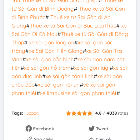
Tàu
Thuê xe từ Sài Gòn đi Đồng Nai
#
Thuê xe
từ Sài Gòn đi Bình Dương
#
Thuê xe từ Sài Gòn
đi Bình Phước
#
Thuê xe từ Sài Gòn đi An
Giang
#
Thuê xe từ Sài Gòn đi Bạc Liêu
Thuê
#
xe
Sài Gòn Đi Cà Mau
#
Thuê xe từ Sài Gòn đi Đồng
Tháp
#
xe sài gòn long an
#
xe sài gòn sóc
trăng
#
xe Sài Gòn Tiền Giang
#
xe Sài Gòn Trà
Vinh
#
xe sài gòn bắc bình
#
xe sài gòn nam cát
tiên
#
xe sài gòn hồ tràm
#
xe sài gòn lagi
#
xe sài
gòn đức linh
#
xe sài gòn tánh linh
#
xe sài gòn
châu đốc
#
xe sài gòn hội an
#
vé xe sài gòn
phan thiết
#
xe limousine sài gòn phan thiết
#
Tags:
Japan
4.8
/
4038
rates
Facebook
Tweet
Sao chép
Chia sẻ