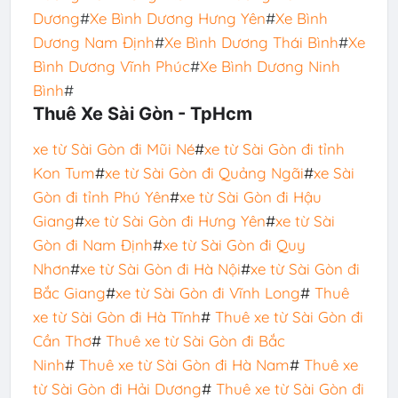
Dương
#
Xe Bình Dương Hưng Yên
#
Xe Bình
Dương Nam Định
#
Xe Bình Dương Thái Bình
#
Xe
Bình Dương Vĩnh Phúc
#
Xe Bình Dương Ninh
Bình
#
Thuê Xe Sài Gòn - TpHcm
xe từ Sài Gòn đi Mũi Né
#
xe từ Sài Gòn đi tỉnh
Kon Tum
#
xe từ Sài Gòn đi Quảng Ngãi
#
xe Sài
Gòn đi tỉnh Phú Yên
#
xe từ Sài Gòn đi Hậu
Giang
#
xe từ Sài Gòn đi Hưng Yên
#
xe từ Sài
Gòn đi Nam Định
#
xe từ Sài Gòn đi Quy
Nhơn
#
xe từ Sài Gòn đi Hà Nội
#
xe từ Sài Gòn đi
Bắc Giang
#
xe từ Sài Gòn đi Vĩnh Long
#
Thuê
xe từ Sài Gòn đi Hà Tĩnh
#
Thuê xe từ Sài Gòn đi
Cần Thơ
#
Thuê xe từ Sài Gòn đi Bắc
Ninh
#
Thuê xe từ Sài Gòn đi Hà Nam
#
Thuê xe
từ Sài Gòn đi Hải Dương
#
Thuê xe từ Sài Gòn đi