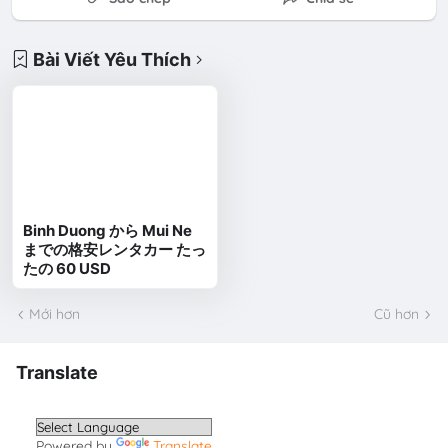
Bài Viết Yêu Thích
Binh Duong から Mui Ne
までの格安レンタカー たっ
たの 60 USD
Mới hơn
Cũ hơn
Translate
Powered by
Translate