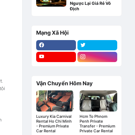
Ngược Lại Giá Rẻ Vô
Địch
Mạng Xã Hội
t.
Vận Chuyển Hôm Nay
tôi
Luxury Kia Carnival
Hcm To Phnom
n
Rental Ho Chi Minh
Penh Private
- Premium Private
Transfer - Premium
Car Rental
Private Car Rental