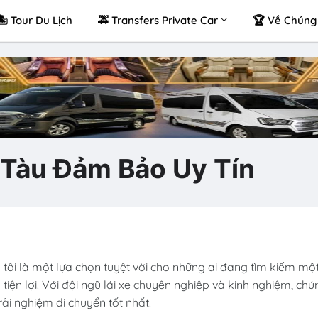
🏝 Tour Du Lịch
🚕 Transfers Private Car
🏆 Về Chúng 
 Tàu Đảm Bảo Uy Tín
tôi là một lựa chọn tuyệt vời cho những ai đang tìm kiếm mộ
iện lợi. Với đội ngũ lái xe chuyên nghiệp và kinh nghiệm, chú
i nghiệm di chuyển tốt nhất.