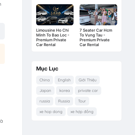
n
Limousine Ho Chi
7 Seater Car Hcm
Minh To Bao Loc -
To Vung Tau -
Premium Private
Premium Private
Car Rental
Car Rental
Mục Lục
China
English
Giới Thiệu
Japan
korea
private car
russia
Russia
Tour
xe hop dong
xe hợp đồng
mà