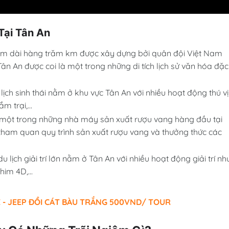
Tại Tân An
ầm dài hàng trăm km được xây dựng bởi quân đội Việt Nam
ân An được coi là một trong những di tích lịch sử văn hóa đặc
 lịch sinh thái nằm ở khu vực Tân An với nhiều hoạt động thú vị
 trại,...
 một trong những nhà máy sản xuất rượu vang hàng đầu tại
ham quan quy trình sản xuất rượu vang và thưởng thức các
 lịch giải trí lớn nằm ở Tân An với nhiều hoạt động giải trí nh
him 4D,...
 - JEEP ĐỒI CÁT BÀU TRẮNG 500VND/ TOUR