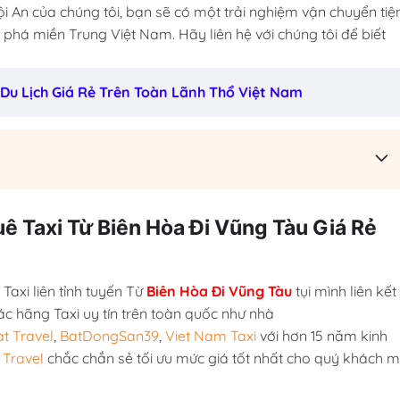
ội An của chúng tôi, bạn sẽ có một trải nghiệm vận chuyển tiệ
 phá miền Trung Việt Nam. Hãy liên hệ với chúng tôi để biết
 Du Lịch Giá Rẻ Trên Toàn Lãnh Thổ Việt Nam
uê Taxi Từ Biên Hòa Đi Vũng Tàu Giá Rẻ
Taxi liên tỉnh tuyến Từ
Biên Hòa Đi Vũng Tàu
tụi mình liên kết
ác hãng Taxi uy tín trên toàn quốc như nhà
t Travel
,
BatDongSan39
,
Viet Nam Taxi
với hơn 15 năm kinh
 Travel
chắc chắn sẻ tối ưu mức giá tốt nhất cho quý khách 