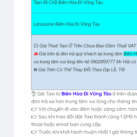
Taxi 45 Chỗ Biên Hòa Đi Vũng Tàu
Limousine Biên Hòa Đi Vũng Tàu
💥
Giá Thuê Taxi Ở Trên Chưa Bao Gồm Thuế VAT
🚘
Giá trên là đón trả quý khách tại trung tâm
Biên H
xa trung tâm vui lòng liên hệ 0902859777 Mr Hải có 
❌
Giá Trên Có Thể Thay Đỗi Theo Dịp Lễ, Tết
👌 Giá Taxi từ
Biên Hòa Đi Vũng Tàu
ở trên đượ
đón trả xa hơn trung tâm vui lòng cho thông tin
👉 Với chuyến đi vào đêm hoặc sáng sớm, hành
👉 Sau khi trao đổi đặt Taxi thành công 1 SMS 
thoại hoặc email bạn cung cấp.
👉 Trước khi khởi hành muộn nhất 1 giờ thông t