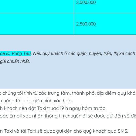
3.900.000
2.900.000
òa Đi Vũng Tàu
, Nếu quý khách ở các quận, huyện, trấn, thị xã cách
giá chuẩn nhất.
c chúng tôi tính từ các trung tâm, thành phố, địa điểm quý kh
 chúng tôi báo giá chính xác hơn.
 khách nên đặt Taxi trước 19 h ngày hôm trước
hoặc Email xác nhận thông tin chuyến đi sẽ được gửi đến số đi
in Taxi và tài Taxi sẽ được gửi đến cho quý khách qua SMS,