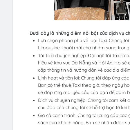
Dưới đây là những điểm nổi bật của dịch vụ ch
Lựa chọn phong phú về loại Taxi: Chúng tôi
Limousine thoải mái cho nhóm sang trọng 
Tài Taxi chuyên nghiệp: Đội ngũ tài Taxi c
hiểu về khu vực Đà Nẵng và Hội An. Họ sẽ 
cấp thông tin và hướng dẫn về các địa điểm 
Linh hoạt và tiện lợi: Chúng tôi đáp ứng các 
Bạn có thể thuê Taxi theo giờ, theo ngày h
sẽ đáp ứng mọi yêu cầu của bạn để đảm bả
Dịch vụ chuyên nghiệp: Chúng tôi cam kết 
chu đáo của chúng tôi sẽ hỗ trợ bạn từ khi 
Giá cả cạnh tranh: Chúng tôi cung cấp các 
sách của khách hàng. Bạn sẽ nhận được sự 