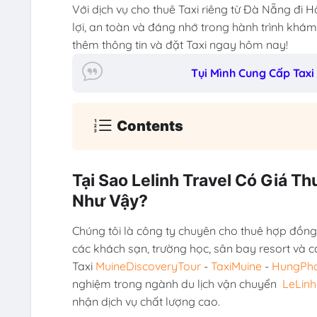
Với dịch vụ cho thuê Taxi riêng từ Đà Nẵng đi H
lợi, an toàn và đáng nhớ trong hành trình khám
thêm thông tin và đặt Taxi ngay hôm nay!
Tụi Mình Cung Cấp Taxi
Contents
Tại Sao Lelinh Travel Có Giá Th
Như Vậy?
Chúng tôi là công ty chuyên cho thuê hợp đồng 
các khách sạn, trường học, sân bay resort và c
Taxi
MuineDiscoveryTour
-
TaxiMuine
-
HungPha
nghiệm trong ngành du lịch vận chuyển
LeLinh
nhận dịch vụ chất lượng cao.