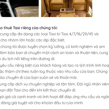
o thuê Taxi riêng của chúng tôi:
 cung cấp đa dạng các loại Taxi từ Taxi 4/7/16/29/45 và
cho nhóm lớn hoặc các dịp đặc biệt.
ủa chúng tôi được tuyển chọn kỹ lưỡng, có kinh nghiệm và am
đảm bảo bạn di chuyển một cách an toàn và thuận tiện, cung
du lịch nổi tiếng trên đường đi.
yêu cầu riêng biệt của khách hàng và tạo ra lịch trình linh hoạ
oặc thậm chí theo tuần tùy thuộc vào nhu cầu của bạn. Chúng 
o chuyến đi của bạn suôn sẻ và thoải mái.
cung cấp dịch vụ chuyên nghiệp và tận tâm. Đội ngũ nhân viên
bạn đặt Taxi cho đến khi kết thúc chuyến đi.
gói giá cả cạnh tranh và linh hoạt để đáp ứng nhu cầu và ngâ
đáng giá tuyệt vời cho khoản đầu tư của mình.