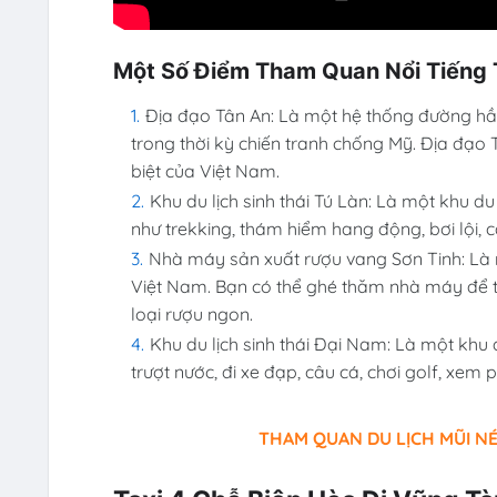
Một Số Điểm Tham Quan Nổi Tiếng 
Địa đạo Tân An: Là một hệ thống đường h
trong thời kỳ chiến tranh chống Mỹ. Địa đạo T
biệt của Việt Nam.
Khu du lịch sinh thái Tú Làn: Là một khu du
như trekking, thám hiểm hang động, bơi lội, cắm
Nhà máy sản xuất rượu vang Sơn Tinh: Là
Việt Nam. Bạn có thể ghé thăm nhà máy để t
loại rượu ngon.
Khu du lịch sinh thái Đại Nam: Là một khu du
trượt nước, đi xe đạp, câu cá, chơi golf, xem p
THAM QUAN DU LỊCH MŨI NÉ