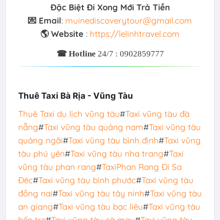
Đặc Biệt Đi Xong Mới Trả Tiền
💌 Email
:
muinediscoverytour@gmail.com
🌎 Website
:
https://lelinhtravel.com
☎ Hotline
24/7 : 0902859777
Thuê Taxi Bà Rịa - Vũng Tàu
Thuê Taxi du lịch vũng tàu
#
Taxi vũng tàu đà
nẵng
#
Taxi vũng tàu quảng nam
#
Taxi vũng tàu
quảng ngãi
#
Taxi vũng tàu bình định
#
Taxi vũng
tàu phú yên
#
Taxi vũng tàu nha trang
#
Taxi
vũng tàu phan rang
#
TaxiPhan Rang Đi Sa
Đéc
#
Taxi vũng tàu bình phước
#
Taxi vũng tàu
đồng nai
#
Taxi vũng tàu tây ninh
#
Taxi vũng tàu
an giang
#
Taxi vũng tàu bạc liêu
#
Taxi vũng tàu
bến tre
#
Taxi vũng tàu cà mau
#
Taxi vũng tàu