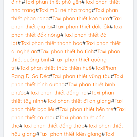
định
#
Taxi phan thiết phú yên
#
Taxi phan thiết
nha trang
#
Taxi mũi né nha trang
#
Taxi phan
thiết phan rang
#
Taxi phan thiết kon tum
#
Taxi
phan thiết gia lai
#
Taxi phan thiết đắk lắk
#
Taxi
phan thiết đắk nông
#
Taxi phan thiết đà
lạt
#
Taxi phan thiết thanh hóa
#
Taxi phan thiết
đi nghệ an
#
Taxi phan thiết hà tĩnh
#
Taxi phan
thiết quảng bình
#
Taxi phan thiết quảng
trị
#
Taxi phan thiết thừa thiên huế
#
TaxiPhan
Rang Đi Sa Đéc
#
Taxi phan thiết vũng tàu
#
Taxi
phan thiết bình dương
#
Taxi phan thiết bình
phước
#
Taxi phan thiết đồng nai
#
Taxi phan
thiết tây ninh
#
Taxi phan thiết đi an giang
#
Taxi
phan thiết bạc liêu
#
Taxi phan thiết bến tre
#
Taxi
phan thiết cà mau
#
Taxi phan thiết cần
thơ
#
Taxi phan thiết đồng tháp
#
Taxi phan thiết
hậu giang
#
Taxi phan thiết kiên giang
#
Taxi