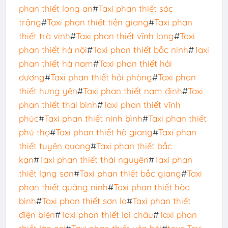
phan thiết long an
#
Taxi phan thiết sóc
trăng
#
Taxi phan thiết tiền giang
#
Taxi phan
thiết trà vinh
#
Taxi phan thiết vĩnh long
#
Taxi
phan thiết hà nội
#
Taxi phan thiết bắc ninh
#
Taxi
phan thiết hà nam
#
Taxi phan thiết hải
dương
#
Taxi phan thiết hải phòng
#
Taxi phan
thiết hưng yên
#
Taxi phan thiết nam định
#
Taxi
phan thiết thái bình
#
Taxi phan thiết vĩnh
phúc
#
Taxi phan thiết ninh bình
#
Taxi phan thiết
phú thọ
#
Taxi phan thiết hà giang
#
Taxi phan
thiết tuyên quang
#
Taxi phan thiết bắc
kạn
#
Taxi phan thiết thái nguyên
#
Taxi phan
thiết lạng sơn
#
Taxi phan thiết bắc giang
#
Taxi
phan thiết quảng ninh
#
Taxi phan thiết hòa
bình
#
Taxi phan thiết sơn la
#
Taxi phan thiết
điện biên
#
Taxi phan thiết lai châu
#
Taxi phan