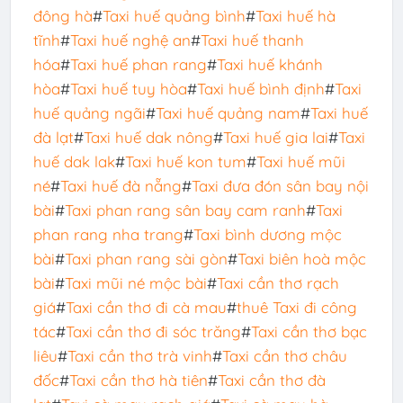
đông hà
#
Taxi huế quảng bình
#
Taxi huế hà
tĩnh
#
Taxi huế nghệ an
#
Taxi huế thanh
hóa
#
Taxi huế phan rang
#
Taxi huế khánh
hòa
#
Taxi huế tuy hòa
#
Taxi huế bình định
#
Taxi
huế quảng ngãi
#
Taxi huế quảng nam
#
Taxi huế
đà lạt
#
Taxi huế dak nông
#
Taxi huế gia lai
#
Taxi
huế dak lak
#
Taxi huế kon tum
#
Taxi huế mũi
né
#
Taxi huế đà nẵng
#
Taxi đưa đón sân bay nội
bài
#
Taxi phan rang sân bay cam ranh
#
Taxi
phan rang nha trang
#
Taxi bình dương mộc
bài
#
Taxi phan rang sài gòn
#
Taxi biên hoà mộc
bài
#
Taxi mũi né mộc bài
#
Taxi cần thơ rạch
giá
#
Taxi cần thơ đi cà mau
#
thuê Taxi đi công
tác
#
Taxi cần thơ đi sóc trăng
#
Taxi cần thơ bạc
liêu
#
Taxi cần thơ trà vinh
#
Taxi cần thơ châu
đốc
#
Taxi cần thơ hà tiên
#
Taxi cần thơ đà