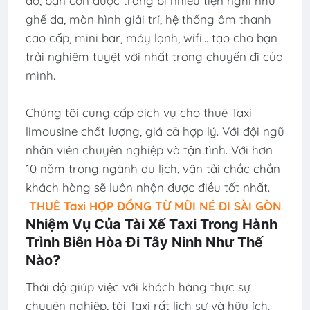
đó, bạn còn được trang bị nhiều tiện nghi như
ghế da, màn hình giải trí, hệ thống âm thanh
cao cấp, mini bar, máy lạnh, wifi... tạo cho bạn
trải nghiệm tuyệt vời nhất trong chuyến đi của
mình.
Chúng tôi cung cấp dịch vụ cho thuê Taxi
limousine chất lượng, giá cả hợp lý. Với đội ngũ
nhân viên chuyên nghiệp và tận tình. Với hơn
10 năm trong ngành du lịch, vận tải chắc chắn
khách hàng sẽ luôn nhận được điều tốt nhất.
THUÊ Taxi HỢP ĐỒNG TỪ MŨI NÉ ĐI SÀI GÒN
Nhiệm Vụ Của Tài Xế Taxi Trong Hành
Trình Biên Hòa Đi Tây Ninh Như Thế
Nào?
Thái độ giúp việc với khách hàng thực sự
chuyên nghiệp, tài Taxi rất lịch sự và hữu ích.