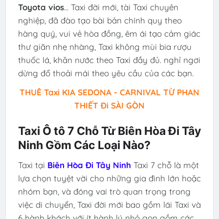
Toyota vios
... Taxi đời mới, tài Taxi chuyên
nghiệp, đã đào tạo bài bản chính quy theo
hàng quý, vui vẻ hòa đồng, êm ái tạo cảm giác
thư giãn nhẹ nhàng, Taxi không mùi bia rượu
thuốc lá, khăn nước theo Taxi đầy đủ. nghỉ ngơi
dừng đổ thoải mái theo yêu cầu của các bạn.
THUÊ Taxi KIA SEDONA - CARNIVAL TỪ PHAN
THIẾT Đi SÀI GÒN
Taxi Ô tô 7 Chỗ Từ Biên Hòa Đi Tây
Ninh Gồm Các Loại Nào?
Taxi tại
Biên Hòa Đi Tây Ninh
Taxi 7 chỗ là một
lựa chọn tuyệt vời cho những gia đình lớn hoặc
nhóm bạn, và đóng vai trò quan trọng trong
việc di chuyển, Taxi đời mới bao gồm lái Taxi và
6 hành khách với ít hành lý nhỏ gọn gồm các