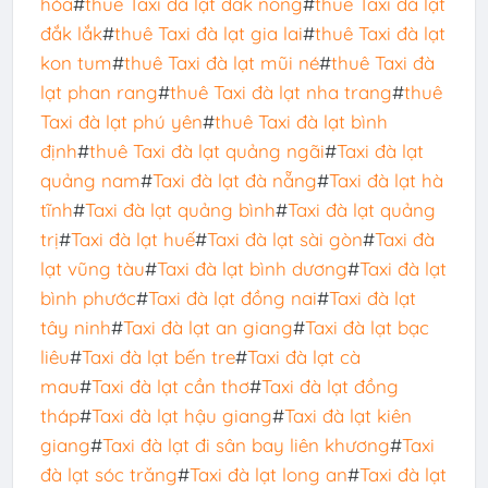
hóa
#
thuê Taxi đà lạt đắk nông
#
thuê Taxi đà lạt
đắk lắk
#
thuê Taxi đà lạt gia lai
#
thuê Taxi đà lạt
kon tum
#
thuê Taxi đà lạt mũi né
#
thuê Taxi đà
lạt phan rang
#
thuê Taxi đà lạt nha trang
#
thuê
Taxi đà lạt phú yên
#
thuê Taxi đà lạt bình
định
#
thuê Taxi đà lạt quảng ngãi
#
Taxi đà lạt
quảng nam
#
Taxi đà lạt đà nẵng
#
Taxi đà lạt hà
tĩnh
#
Taxi đà lạt quảng bình
#
Taxi đà lạt quảng
trị
#
Taxi đà lạt huế
#
Taxi đà lạt sài gòn
#
Taxi đà
lạt vũng tàu
#
Taxi đà lạt bình dương
#
Taxi đà lạt
bình phước
#
Taxi đà lạt đồng nai
#
Taxi đà lạt
tây ninh
#
Taxi đà lạt an giang
#
Taxi đà lạt bạc
liêu
#
Taxi đà lạt bến tre
#
Taxi đà lạt cà
mau
#
Taxi đà lạt cần thơ
#
Taxi đà lạt đồng
tháp
#
Taxi đà lạt hậu giang
#
Taxi đà lạt kiên
giang
#
Taxi đà lạt đi sân bay liên khương
#
Taxi
đà lạt sóc trăng
#
Taxi đà lạt long an
#
Taxi đà lạt