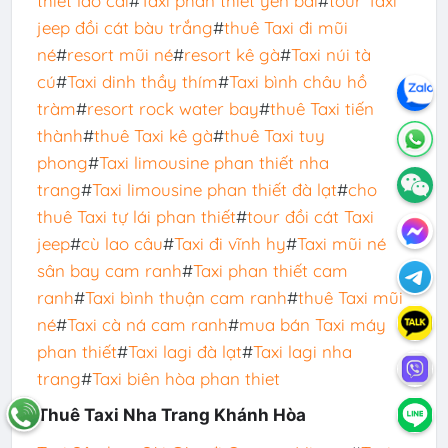
thiết lào cai
#
Taxi phan thiết yên bái
#
tour Taxi
jeep đồi cát bàu trắng
#
thuê Taxi đi mũi
né
#
resort mũi né
#
resort kê gà
#
Taxi núi tà
cú
#
Taxi dinh thầy thím
#
Taxi bình châu hồ
tràm
#
resort rock water bay
#
thuê Taxi tiến
thành
#
thuê Taxi kê gà
#
thuê Taxi tuy
phong
#
Taxi limousine phan thiết nha
trang
#
Taxi limousine phan thiết đà lạt
#
cho
thuê Taxi tự lái phan thiết
#
tour đồi cát Taxi
jeep
#
cù lao câu
#
Taxi đi vĩnh hy
#
Taxi mũi né
sân bay cam ranh
#
Taxi phan thiết cam
ranh
#
Taxi bình thuận cam ranh
#
thuê Taxi mũi
né
#
Taxi cà ná cam ranh
#
mua bán Taxi máy
phan thiết
#
Taxi lagi đà lạt
#
Taxi lagi nha
trang
#
Taxi biên hòa phan thiet
Thuê Taxi Nha Trang Khánh Hòa