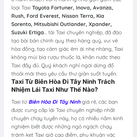
loại Taxi
Toyota Fortuner, Inova, Avanza,
Rush, Ford Everest, Nissan Terra, Kia
Sorento, Mitsubishi Outlander, Xpander,
Suzuki Ertiga
... tài Taxi chuyên nghiệp, đã đào
tạo bài bản chính quy theo hàng quý, vui vẻ
hòa đồng, tạo cảm giác êm ái nhẹ nhàng, Taxi
không mùi bia rượu thuốc lá, khăn nước theo
Taxi đầy đủ. Quý khách nghỉ ngơi dừng đổ
thoải mái theo yêu cầu thư giản suốt tuyến.
Taxi Từ Biên Hòa Đi Tây Ninh Trách
Nhiệm Lái Taxi Như Thế Nào?
Taxi từ
Biên Hòa Đi Tây Ninh
giá rẻ, các bạn
được cung cấp lái Taxi chuyên nghiệp nhất
chuyên chạy tuyến này, họ có nhiều năm kinh
nghiệm biết được những ngỏ ngách chạy
tránh kẹt Taxi giờ cao điểm, phụ khuân vác