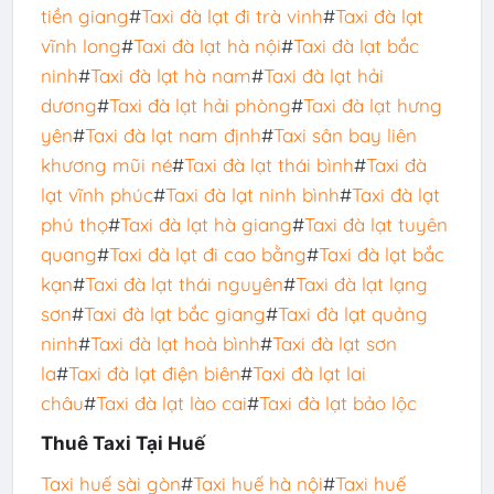
tiền giang
#
Taxi đà lạt đi trà vinh
#
Taxi đà lạt
vĩnh long
#
Taxi đà lạt hà nội
#
Taxi đà lạt bắc
ninh
#
Taxi đà lạt hà nam
#
Taxi đà lạt hải
dương
#
Taxi đà lạt hải phòng
#
Taxi đà lạt hưng
yên
#
Taxi đà lạt nam định
#
Taxi sân bay liên
khương mũi né
#
Taxi đà lạt thái bình
#
Taxi đà
lạt vĩnh phúc
#
Taxi đà lạt ninh bình
#
Taxi đà lạt
phú thọ
#
Taxi đà lạt hà giang
#
Taxi đà lạt tuyên
quang
#
Taxi đà lạt đi cao bằng
#
Taxi đà lạt bắc
kạn
#
Taxi đà lạt thái nguyên
#
Taxi đà lạt lạng
sơn
#
Taxi đà lạt bắc giang
#
Taxi đà lạt quảng
ninh
#
Taxi đà lạt hoà bình
#
Taxi đà lạt sơn
la
#
Taxi đà lạt điện biên
#
Taxi đà lạt lai
châu
#
Taxi đà lạt lào cai
#
Taxi đà lạt bảo lộc
Thuê Taxi Tại Huế
Taxi huế sài gòn
#
Taxi huế hà nội
#
Taxi huế