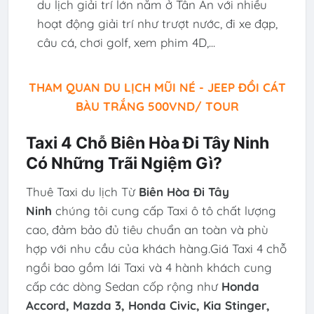
du lịch giải trí lớn nằm ở Tân An với nhiều
hoạt động giải trí như trượt nước, đi xe đạp,
câu cá, chơi golf, xem phim 4D,...
THAM QUAN DU LỊCH MŨI NÉ - JEEP ĐỒI CÁT
BÀU TRẮNG 500VND/ TOUR
Taxi 4 Chỗ Biên Hòa Đi Tây Ninh
Có Những Trãi Ngiệm Gì?
Thuê Taxi du lịch Từ
Biên Hòa Đi Tây
Ninh
chúng tôi cung cấp Taxi ô tô chất lượng
cao, đảm bảo đủ tiêu chuẩn an toàn và phù
hợp với nhu cầu của khách hàng.Giá Taxi 4 chỗ
ngồi bao gồm lái Taxi và 4 hành khách cung
cấp các dòng Sedan cốp rộng như
Honda
Accord, Mazda 3, Honda Civic, Kia Stinger,