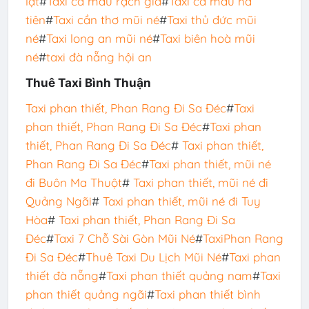
lạt
#
Taxi cà mau rạch giá
#
Taxi cà mau hà
tiên
#
Taxi cần thơ mũi né
#
Taxi thủ đức mũi
né
#
Taxi long an mũi né
#
Taxi biên hoà mũi
né
#
taxi đà nẵng hội an
Thuê Taxi Bình Thuận
Taxi phan thiết, Phan Rang Đi Sa Đéc
#
Taxi
phan thiết, Phan Rang Đi Sa Đéc
#
Taxi phan
thiết, Phan Rang Đi Sa Đéc
#
Taxi phan thiết,
Phan Rang Đi Sa Đéc
#
Taxi phan thiết, mũi né
đi Buôn Ma Thuột
#
Taxi phan thiết, mũi né đi
Quảng Ngãi
#
Taxi phan thiết, mũi né đi Tuy
Hòa
#
Taxi phan thiết, Phan Rang Đi Sa
Đéc
#
Taxi 7 Chỗ Sài Gòn Mũi Né
#
TaxiPhan Rang
Đi Sa Đéc
#
Thuê Taxi Du Lịch Mũi Né
#
Taxi phan
thiết đà nẵng
#
Taxi phan thiết quảng nam
#
Taxi
phan thiết quảng ngãi
#
Taxi phan thiết bình