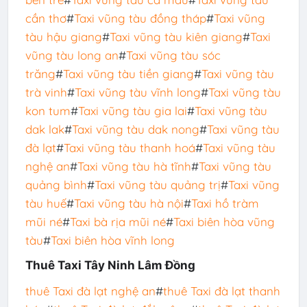
cần thơ
#
Taxi vũng tàu đồng tháp
#
Taxi vũng
tàu hậu giang
#
Taxi vũng tàu kiên giang
#
Taxi
vũng tàu long an
#
Taxi vũng tàu sóc
trăng
#
Taxi vũng tàu tiền giang
#
Taxi vũng tàu
trà vinh
#
Taxi vũng tàu vĩnh long
#
Taxi vũng tàu
kon tum
#
Taxi vũng tàu gia lai
#
Taxi vũng tàu
dak lak
#
Taxi vũng tàu dak nong
#
Taxi vũng tàu
đà lạt
#
Taxi vũng tàu thanh hoá
#
Taxi vũng tàu
nghệ an
#
Taxi vũng tàu hà tĩnh
#
Taxi vũng tàu
quảng bình
#
Taxi vũng tàu quảng trị
#
Taxi vũng
tàu huế
#
Taxi vũng tàu hà nội
#
Taxi hồ tràm
mũi né
#
Taxi bà rịa mũi né
#
Taxi biên hòa vũng
tàu
#
Taxi biên hòa vĩnh long
Thuê Taxi Tây Ninh Lâm Đồng
thuê Taxi đà lạt nghệ an
#
thuê Taxi đà lạt thanh