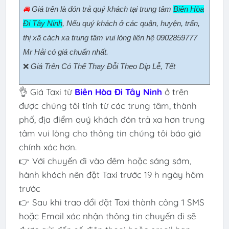
🚘
Giá trên là đón trả quý khách tại trung tâm
Biên Hòa
Đi Tây Ninh
, Nếu quý khách ở các quận, huyện, trấn,
thị xã cách xa trung tâm vui lòng liên hệ 0902859777
Mr Hải có giá chuẩn nhất.
❌
Giá Trên Có Thể Thay Đỗi Theo Dịp Lễ, Tết
👌 Giá Taxi từ
Biên Hòa Đi Tây Ninh
ở trên
được chúng tôi tính từ các trung tâm, thành
phố, địa điểm quý khách đón trả xa hơn trung
tâm vui lòng cho thông tin chúng tôi báo giá
chính xác hơn.
👉 Với chuyến đi vào đêm hoặc sáng sớm,
hành khách nên đặt Taxi trước 19 h ngày hôm
trước
👉 Sau khi trao đổi đặt Taxi thành công 1 SMS
hoặc Email xác nhận thông tin chuyến đi sẽ