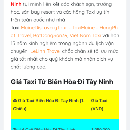
Ninh
tụi mình liên kết các khách sạn, trường
học, sân bay resort và các hãng Taxi uy tín
trên toàn quốc như nhà
Taxi
MuineDiscoveryTour
-
TaxiMuine
-
HungPh
at Travel
,
BatDongSan39
,
Viet Nam Taxi
với hơn
15 năm kinh nghiệm trong ngành du lịch vận
chuyển
LeLinh Travel
chắc chắn sẻ tối ưu mức
giá tốt nhất cho quý khách mà nhận dịch vụ
chất lượng cao.
Giá Taxi Từ Biên Hòa Đi Tây Ninh
🚘 Giá Taxi Biên Hòa Đi Tây Ninh (1
Giá Taxi
Chiều)
(VND)